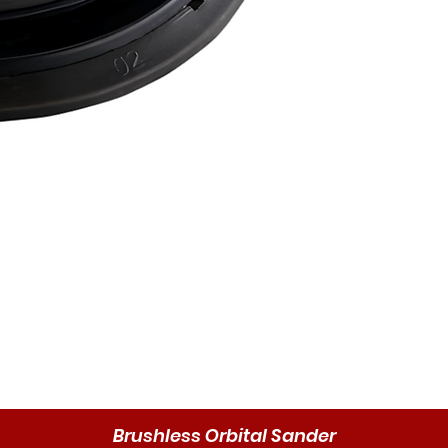
Brushless Orbital Sander
Vista rápida