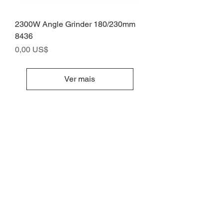
2300W Angle Grinder 180/230mm
8436
Preço
0,00 US$
Ver mais
Subscribe to Receive Our
Latest Tech News
Emil
Send