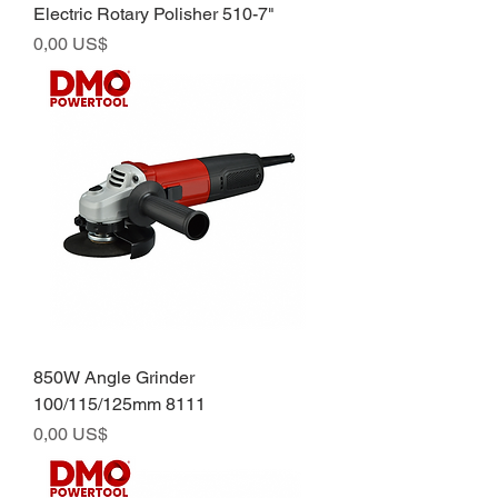
Electric Rotary Polisher 510-7"
Preço
0,00 US$
850W Angle Grinder
100/115/125mm 8111
Preço
0,00 US$